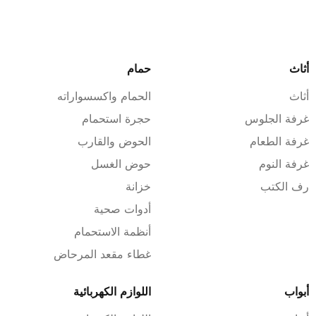
أثاث
حمام
أثاث
‏الحمام واكسسواراته
غرفة الجلوس
حجرة استحمام
غرفة الطعام
الحوض والقارب
غرفة النوم
حوض الغسل
رف الكتب
خزانة
أدوات صحية
أنظمة الاستحمام
غطاء مقعد المرحاض
أبواب
اللوازم الكهربائية