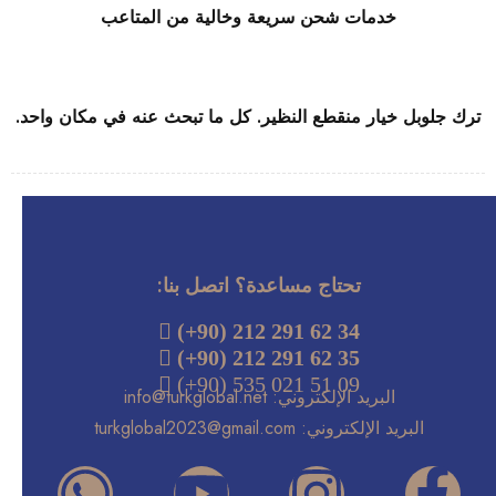
خدمات شحن سريعة وخالية من المتاعب
ترك جلوبل خيار منقطع النظير. كل ما تبحث عنه في مكان واحد.
تحتاج مساعدة؟ اتصل بنا:

(+90) 212 291 62 34
(+90) 212 291 62 35

(+90) 535 021 51 09
البريد
الإلكتروني:
info@turkglobal.net
البريد الإلكتروني:
turkglobal2023@gmail.com