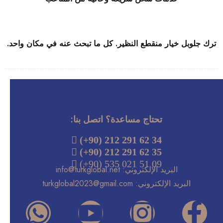
ترك جلوبل خيار منقطع النظير. كل ما تبحث عنه في مكان واحد.
تحتاج مساعدة؟ اتصل بنا:

(+90) 212 291 62 34
(+90) 212 291 62 35

(+90) 535 021 51 09
البريد
الإلكتروني:
info@turkglobal.net
البريد الإلكتروني:
turkglobal2023@gmail.com