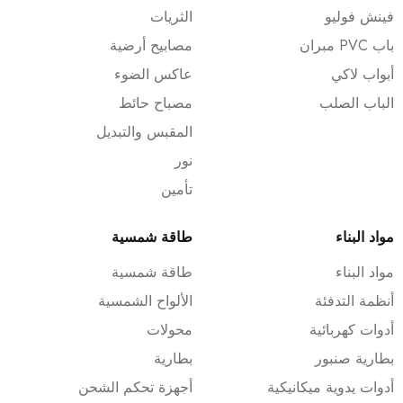
فينش فوليو
الثريات
باب PVC مبران
مصابيح أرضية
أبواب لاكي
عاكس الضوء
الباب الصلب
مصباح حائط
المقبس والتبديل
نور
تأمين
مواد البناء
طاقة شمسية
مواد البناء
طاقة شمسية
أنظمة التدفئة
الألواح الشمسية
أدوات كهربائية
محولات
بطارية صنبور
بطارية
أدوات يدوية ميكانيكية
أجهزة تحكم الشحن