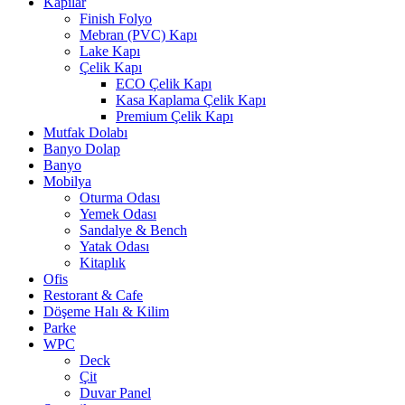
Kapılar
Finish Folyo
Mebran (PVC) Kapı
Lake Kapı
Çelik Kapı
ECO Çelik Kapı
Kasa Kaplama Çelik Kapı
Premium Çelik Kapı
Mutfak Dolabı
Banyo Dolap
Banyo
Mobilya
Oturma Odası
Yemek Odası
Sandalye & Bench
Yatak Odası
Kitaplık
Ofis
Restorant & Cafe
Döşeme Halı & Kilim
Parke
WPC
Deck
Çit
Duvar Panel