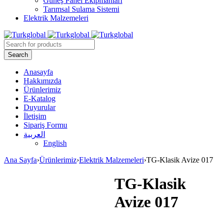
Güneş Panel Ekipmanları
Tarımsal Sulama Sistemi
Elektrik Malzemeleri
Anasayfa
Hakkımızda
Ürünlerimiz
E-Katalog
Duyurular
İletişim
Sipariş Formu
العربية
English
Ana Sayfa
›
Ürünlerimiz
›
Elektrik Malzemeleri
›
TG-Klasik Avize 017
TG-Klasik
Avize 017