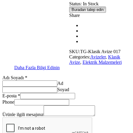
Status:
In Stock
Buradan talep edin
Share
SKU:
TG-Klasik Avize 017
Categories:
Avizeler
,
Klasik
Avize
,
Elektrik Malzemeleri
Daha Fazla Bilgi Edinin
Adı Soyadı
*
Ad
Soyad
E-posta
*
Phone
mesajınız
E-
Ürünle ilgili mesajınız
posta
Soyadı