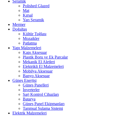
Seramik
Polished Glazed
Mat
Kırsal
Yarı Seramik
Mermer
Doğaltaş
Kültür Tuğlası
Mozaikler
Patlatma
Yapı Malzemeleri
Kapı Aksesuar
Plastik Boru ve Ek Parçalar
Mekanik El Aletleri
Elektrikli El Malzemeleri
Mobilya Aksesuar
Banyo Aksesuar
Güneş Enerjisi
Güneş Panelleri
İnverterler
Şarj Kontrol Cihazları
Batarya
Güneş Panel Ekipmanları
Tarımsal Sulama Sistemi
Elektrik Malzemeleri