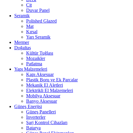
Çit
Duvar Panel
Seramik
Polished Glazed
Mat
Kırsal
Yarı Seramik
Mermer
Doğaltaş
Kültür Tuğlası
Mozaikler
Patlatma
Yapı Malzemeleri
Kapı Aksesuar
Plastik Boru ve Ek Parçalar
Mekanik El Aletleri
Elektrikli El Malzemeleri
Mobilya Aksesuar
Banyo Aksesuar
Güneş Enerjisi
Güneş Panelleri
İnverterler
Şarj Kontrol Cihazları
Batarya