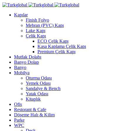
Kapılar
Finish Folyo
Mebran (PVC) Kapı
Lake Kapı
Çelik Kapı
ECO Çelik Kapı
Kasa Kaplama Çelik Kapı
Premium Çelik Kapı
Mutfak Dolabı
Banyo Dolap
Banyo
Mobilya
Oturma Odası
Yemek Odası
Sandalye & Bench
Yatak Odası
Kitaplık
Ofis
Restorant & Cafe
Döşeme Halı & Kilim
Parke
WPC
Deck