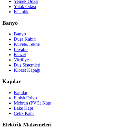
Yemek Odası
Yatak Odası
Kitaplık
Banyo
Banyo
Duşa Kabin
Küvet&Tekne
Lavabo
Klozet
Vitrifiye
Duş Sistemleri
Klozet Kapağı
Kapılar
Kapılar
Finish Folyo
Mebran (PVC) Kapı
Lake Kapı
Çelik Kapı
Elektrik Malzemeleri