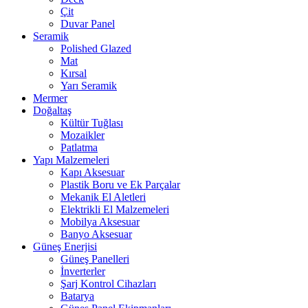
Çit
Duvar Panel
Seramik
Polished Glazed
Mat
Kırsal
Yarı Seramik
Mermer
Doğaltaş
Kültür Tuğlası
Mozaikler
Patlatma
Yapı Malzemeleri
Kapı Aksesuar
Plastik Boru ve Ek Parçalar
Mekanik El Aletleri
Elektrikli El Malzemeleri
Mobilya Aksesuar
Banyo Aksesuar
Güneş Enerjisi
Güneş Panelleri
İnverterler
Şarj Kontrol Cihazları
Batarya