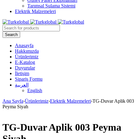
Güneş Panel Ekipmanları
Tarımsal Sulama Sistemi
Elektrik Malzemeleri
Anasayfa
Hakkımızda
Ürünlerimiz
E-Katalog
Duyurular
İletişim
Sipariş Formu
العربية
English
Ana Sayfa
›
Ürünlerimiz
›
Elektrik Malzemeleri
›
TG-Duvar Aplik 003
Peyma Siyah
TG-Duvar Aplik 003 Peyma
Siyah