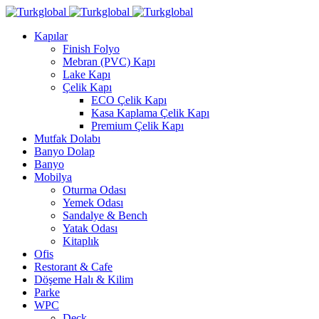
Kapılar
Finish Folyo
Mebran (PVC) Kapı
Lake Kapı
Çelik Kapı
ECO Çelik Kapı
Kasa Kaplama Çelik Kapı
Premium Çelik Kapı
Mutfak Dolabı
Banyo Dolap
Banyo
Mobilya
Oturma Odası
Yemek Odası
Sandalye & Bench
Yatak Odası
Kitaplık
Ofis
Restorant & Cafe
Döşeme Halı & Kilim
Parke
WPC
Deck