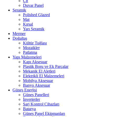
Çit
Duvar Panel
Seramik
Polished Glazed
Mat
Kırsal
Yarı Seramik
Mermer
Doğaltaş
Kültür Tuğlası
Mozaikler
Patlatma
Yapı Malzemeleri
Kapı Aksesuar
Plastik Boru ve Ek Parçalar
Mekanik El Aletleri
Elektrikli El Malzemeleri
Mobilya Aksesuar
Banyo Aksesuar
Güneş Enerjisi
Güneş Panelleri
İnverterler
Şarj Kontrol Cihazları
Batarya
Güneş Panel Ekipmanları