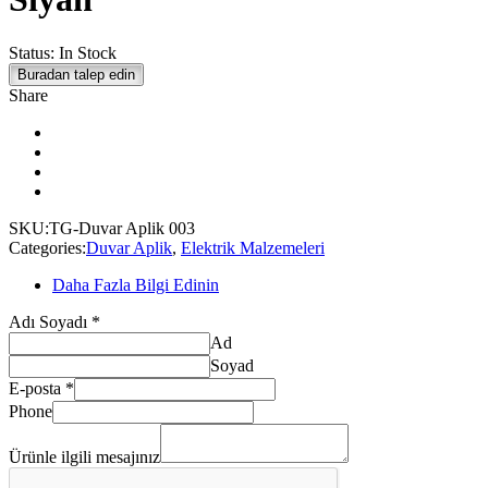
Status:
In Stock
Buradan talep edin
Share
SKU:
TG-Duvar Aplik 003
Categories:
Duvar Aplik
,
Elektrik Malzemeleri
Daha Fazla Bilgi Edinin
Adı Soyadı
*
Ad
Soyad
E-posta
*
Adı
Phone
ilgili
Soyadı
Ürünle ilgili mesajınız