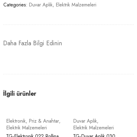
Categories:
Duvar Aplik
,
Elektrik Malzemeleri
Daha Fazla Bilgi Edinin
İlgili ürünler
Elektronik
,
Priz & Anahtar
,
Duvar Aplik
,
Elektrik Malzemeleri
Elektrik Malzemeleri
TG-Elektronik 022 Rollina
TG-Duvar Aplik 030