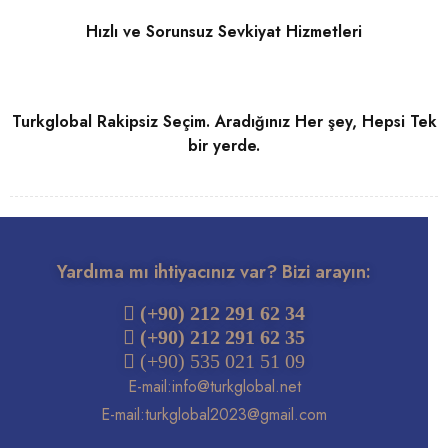
Hızlı ve Sorunsuz Sevkiyat Hizmetleri
Turkglobal Rakipsiz Seçim. Aradığınız Her şey, Hepsi Tek
bir yerde.
Yardıma mı ihtiyacınız var? Bizi arayın:
 (+90) 212 291 62 34
(+90) 212 291 62 35
 (+90) 535 021 51 09
E-mail:
info@turkglobal.net
E-mail:
turkglobal2023@gmail.com