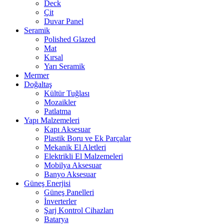
Deck
Çit
Duvar Panel
Seramik
Polished Glazed
Mat
Kırsal
Yarı Seramik
Mermer
Doğaltaş
Kültür Tuğlası
Mozaikler
Patlatma
Yapı Malzemeleri
Kapı Aksesuar
Plastik Boru ve Ek Parçalar
Mekanik El Aletleri
Elektrikli El Malzemeleri
Mobilya Aksesuar
Banyo Aksesuar
Güneş Enerjisi
Güneş Panelleri
İnverterler
Şarj Kontrol Cihazları
Batarya