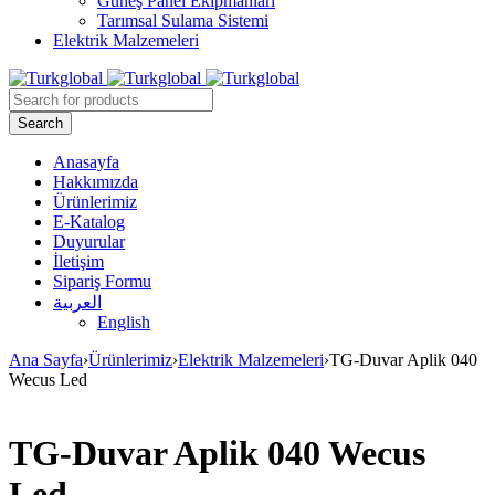
Güneş Panel Ekipmanları
Tarımsal Sulama Sistemi
Elektrik Malzemeleri
Anasayfa
Hakkımızda
Ürünlerimiz
E-Katalog
Duyurular
İletişim
Sipariş Formu
العربية
English
Ana Sayfa
›
Ürünlerimiz
›
Elektrik Malzemeleri
›
TG-Duvar Aplik 040
Wecus Led
TG-Duvar Aplik 040 Wecus
Led