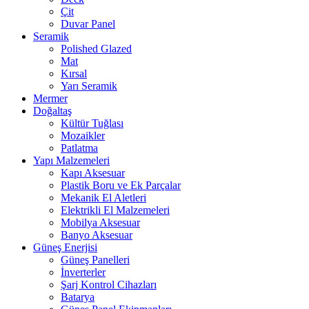
Çit
Duvar Panel
Seramik
Polished Glazed
Mat
Kırsal
Yarı Seramik
Mermer
Doğaltaş
Kültür Tuğlası
Mozaikler
Patlatma
Yapı Malzemeleri
Kapı Aksesuar
Plastik Boru ve Ek Parçalar
Mekanik El Aletleri
Elektrikli El Malzemeleri
Mobilya Aksesuar
Banyo Aksesuar
Güneş Enerjisi
Güneş Panelleri
İnverterler
Şarj Kontrol Cihazları
Batarya