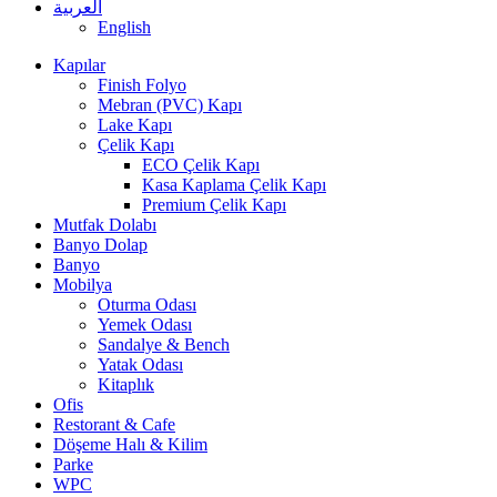
العربية
English
Kapılar
Finish Folyo
Mebran (PVC) Kapı
Lake Kapı
Çelik Kapı
ECO Çelik Kapı
Kasa Kaplama Çelik Kapı
Premium Çelik Kapı
Mutfak Dolabı
Banyo Dolap
Banyo
Mobilya
Oturma Odası
Yemek Odası
Sandalye & Bench
Yatak Odası
Kitaplık
Ofis
Restorant & Cafe
Döşeme Halı & Kilim
Parke
WPC