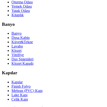
Oturma Odası
Yemek Odası
Yatak Odası
Kitaplık
Banyo
Banyo
Duşa Kabin
Küvet&Tekne
Lavabo
Klozet
Vitrifiye
Duş Sistemleri
Klozet Kapağı
Kapılar
Kapılar
Finish Folyo
Mebran (PVC) Kapı
Lake Kapı
Çelik Kapı