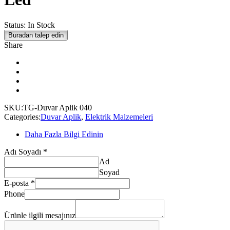
Status:
In Stock
Buradan talep edin
Share
SKU:
TG-Duvar Aplik 040
Categories:
Duvar Aplik
,
Elektrik Malzemeleri
Daha Fazla Bilgi Edinin
Ürünle
Adı Soyadı
*
E-
Ad
posta
Soyad
mesajınız
E-posta
*
Phone
Ürünle ilgili mesajınız