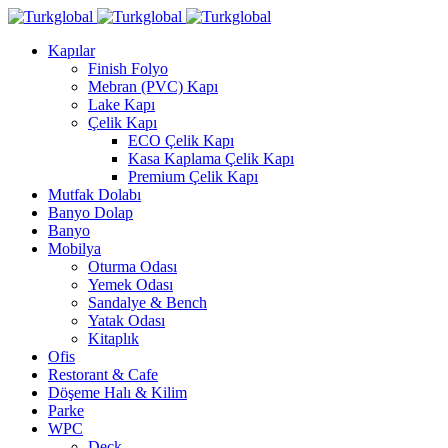
Kapılar
Finish Folyo
Mebran (PVC) Kapı
Lake Kapı
Çelik Kapı
ECO Çelik Kapı
Kasa Kaplama Çelik Kapı
Premium Çelik Kapı
Mutfak Dolabı
Banyo Dolap
Banyo
Mobilya
Oturma Odası
Yemek Odası
Sandalye & Bench
Yatak Odası
Kitaplık
Ofis
Restorant & Cafe
Döşeme Halı & Kilim
Parke
WPC
Deck