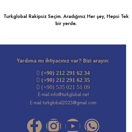
Turkglobal Rakipsiz Seçim. Aradığınız Her şey, Hepsi Tek
bir yerde.
Yardıma mı ihtiyacınız var? Bizi arayın:
 (+90) 212 291 62 34
(+90) 212 291 62 35
 (+90) 535 021 51 09
E-mail:
info@turkglobal.net
E-mail:
turkglobal2023@gmail.com