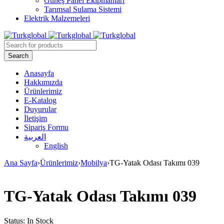
Güneş Panel Ekipmanları
Tarımsal Sulama Sistemi
Elektrik Malzemeleri
Anasayfa
Hakkımızda
Ürünlerimiz
E-Katalog
Duyurular
İletişim
Sipariş Formu
العربية
English
Ana Sayfa
›
Ürünlerimiz
›
Mobilya
›
TG-Yatak Odası Takımı 039
TG-Yatak Odası Takımı 039
Status:
In Stock