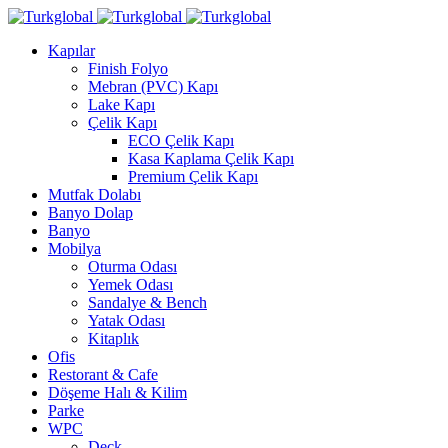
Kapılar
Finish Folyo
Mebran (PVC) Kapı
Lake Kapı
Çelik Kapı
ECO Çelik Kapı
Kasa Kaplama Çelik Kapı
Premium Çelik Kapı
Mutfak Dolabı
Banyo Dolap
Banyo
Mobilya
Oturma Odası
Yemek Odası
Sandalye & Bench
Yatak Odası
Kitaplık
Ofis
Restorant & Cafe
Döşeme Halı & Kilim
Parke
WPC
Deck