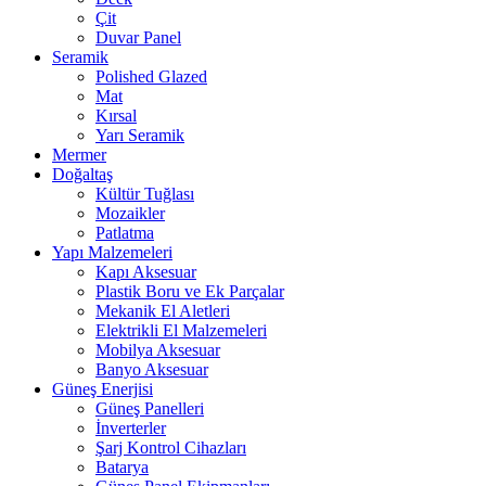
Çit
Duvar Panel
Seramik
Polished Glazed
Mat
Kırsal
Yarı Seramik
Mermer
Doğaltaş
Kültür Tuğlası
Mozaikler
Patlatma
Yapı Malzemeleri
Kapı Aksesuar
Plastik Boru ve Ek Parçalar
Mekanik El Aletleri
Elektrikli El Malzemeleri
Mobilya Aksesuar
Banyo Aksesuar
Güneş Enerjisi
Güneş Panelleri
İnverterler
Şarj Kontrol Cihazları
Batarya