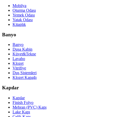
Mobilya
Oturma Odası
Yemek Odası
Yatak Odası
Kitaplık
Banyo
Banyo
Duşa Kabin
Küvet&Tekne
Lavabo
Klozet
Vitrifiye
Duş Sistemleri
Klozet Kapağı
Kapılar
Kapılar
Finish Folyo
Mebran (PVC) Kapı
Lake Kapı
Çelik Kapı