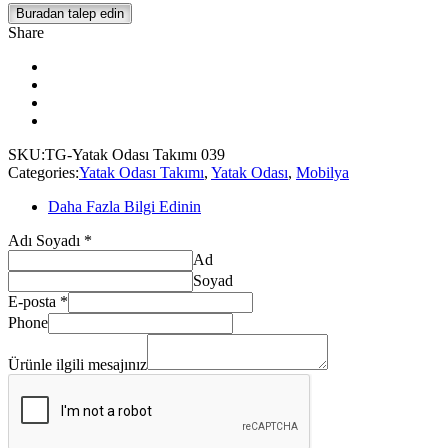
Buradan talep edin
Share
SKU:
TG-Yatak Odası Takımı 039
Categories:
Yatak Odası Takımı
,
Yatak Odası
,
Mobilya
Daha Fazla Bilgi Edinin
Adı Soyadı
*
Ad
Soyad
E-
E-posta
*
posta
Phone
mesajınız
Soyadı
Ürünle ilgili mesajınız