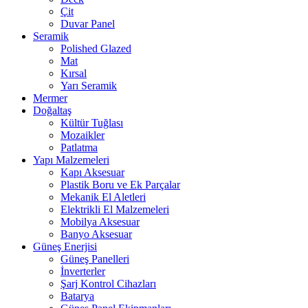
Çit
Duvar Panel
Seramik
Polished Glazed
Mat
Kırsal
Yarı Seramik
Mermer
Doğaltaş
Kültür Tuğlası
Mozaikler
Patlatma
Yapı Malzemeleri
Kapı Aksesuar
Plastik Boru ve Ek Parçalar
Mekanik El Aletleri
Elektrikli El Malzemeleri
Mobilya Aksesuar
Banyo Aksesuar
Güneş Enerjisi
Güneş Panelleri
İnverterler
Şarj Kontrol Cihazları
Batarya