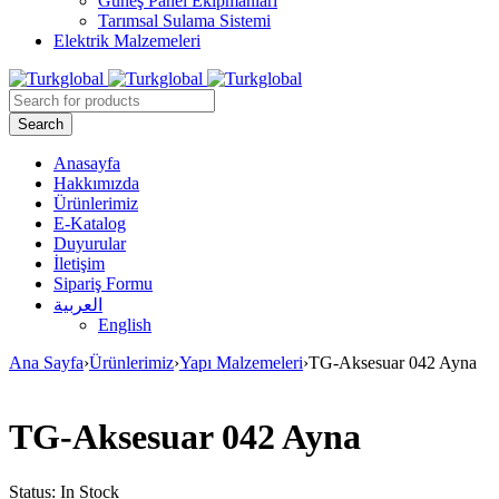
Güneş Panel Ekipmanları
Tarımsal Sulama Sistemi
Elektrik Malzemeleri
Anasayfa
Hakkımızda
Ürünlerimiz
E-Katalog
Duyurular
İletişim
Sipariş Formu
العربية
English
Ana Sayfa
›
Ürünlerimiz
›
Yapı Malzemeleri
›
TG-Aksesuar 042 Ayna
TG-Aksesuar 042 Ayna
Status:
In Stock