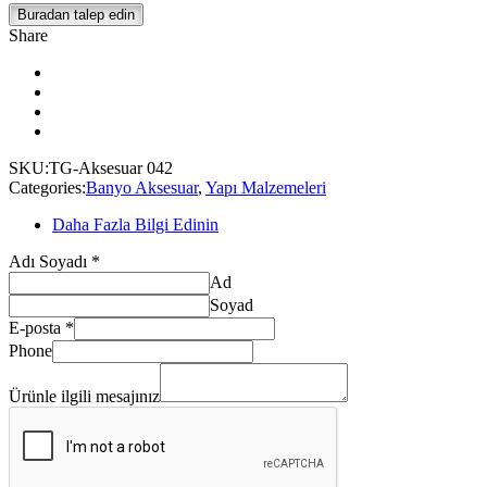
Buradan talep edin
Share
SKU:
TG-Aksesuar 042
Categories:
Banyo Aksesuar
,
Yapı Malzemeleri
Daha Fazla Bilgi Edinin
Adı Soyadı
*
Ad
Soyad
E-posta
*
Phone
ilgili
mesajınız
Ürünle ilgili mesajınız
Ürünle