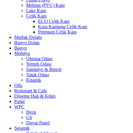
Mebran (PVC) Kapı
Lake Kapı
Çelik Kapı
ECO Çelik Kapı
Kasa Kaplama Çelik Kapı
Premium Çelik Kapı
Mutfak Dolabı
Banyo Dolap
Banyo
Mobilya
Oturma Odası
Yemek Odası
Sandalye & Bench
Yatak Odası
Kitaplık
Ofis
Restorant & Cafe
Döşeme Halı & Kilim
Parke
WPC
Deck
Çit
Duvar Panel
Seramik