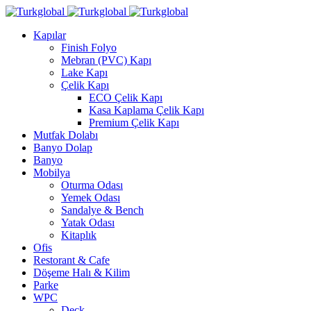
Kapılar
Finish Folyo
Mebran (PVC) Kapı
Lake Kapı
Çelik Kapı
ECO Çelik Kapı
Kasa Kaplama Çelik Kapı
Premium Çelik Kapı
Mutfak Dolabı
Banyo Dolap
Banyo
Mobilya
Oturma Odası
Yemek Odası
Sandalye & Bench
Yatak Odası
Kitaplık
Ofis
Restorant & Cafe
Döşeme Halı & Kilim
Parke
WPC
Deck