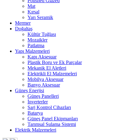
Polished Glazed
Mat
Kırsal
Yarı Seramik
Mermer
Doğaltaş
Kültür Tuğlası
Mozaikler
Patlatma
Yapı Malzemeleri
Kapı Aksesuar
Plastik Boru ve Ek Parçalar
Mekanik El Aletleri
Elektrikli El Malzemeleri
Mobilya Aksesuar
Banyo Aksesuar
Güneş Enerjisi
Güneş Panelleri
İnverterler
Şarj Kontrol Cihazları
Batarya
Güneş Panel Ekipmanları
Tarımsal Sulama Sistemi
Elektrik Malzemeleri