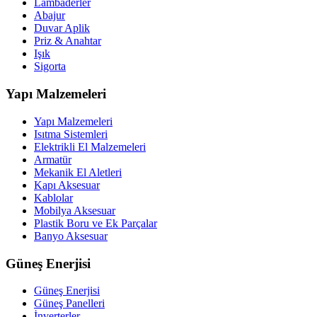
Lambaderler
Abajur
Duvar Aplik
Priz & Anahtar
Işık
Sigorta
Yapı Malzemeleri
Yapı Malzemeleri
Isıtma Sistemleri
Elektrikli El Malzemeleri
Armatür
Mekanik El Aletleri
Kapı Aksesuar
Kablolar
Mobilya Aksesuar
Plastik Boru ve Ek Parçalar
Banyo Aksesuar
Güneş Enerjisi
Güneş Enerjisi
Güneş Panelleri
İnverterler