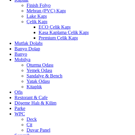
Finish Folyo
Mebran (PVC) Kapı
Lake Kapı
Çelik Kapı
ECO Çelik Kapı
Kasa Kaplama Çelik Kapı
Premium Çelik Kapı
Mutfak Dolabı
Banyo Dolap
Banyo
Mobilya
Oturma Odası
Yemek Odası
Sandalye & Bench
Yatak Odası
Kitaplık
Ofis
Restorant & Cafe
Döşeme Halı & Kilim
Parke
WPC
Deck
Çit
Duvar Panel