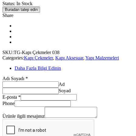
Status:
In Stock
Buradan talep edin
Share
SKU:
TG-Kapı Çekmeler 038
Categories:
Kapı Çekmeler
,
Kapı Aksesuar
,
Yapı Malzemeleri
Daha Fazla Bilgi Edinin
Adı Soyadı
*
Ad
Soyad
E-posta
*
Phone
E-
posta
Ürünle ilgili mesajınız
Ürünle
ilgili