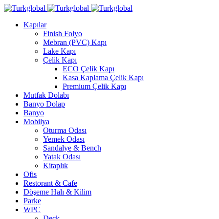
Kapılar
Finish Folyo
Mebran (PVC) Kapı
Lake Kapı
Çelik Kapı
ECO Çelik Kapı
Kasa Kaplama Çelik Kapı
Premium Çelik Kapı
Mutfak Dolabı
Banyo Dolap
Banyo
Mobilya
Oturma Odası
Yemek Odası
Sandalye & Bench
Yatak Odası
Kitaplık
Ofis
Restorant & Cafe
Döşeme Halı & Kilim
Parke
WPC
Deck