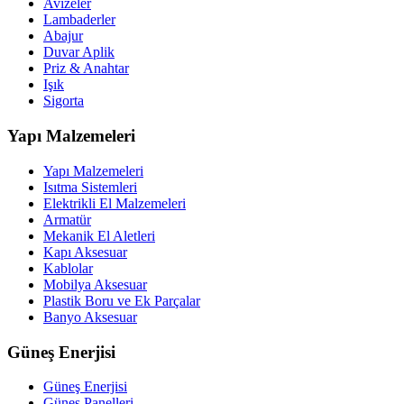
Avizeler
Lambaderler
Abajur
Duvar Aplik
Priz & Anahtar
Işık
Sigorta
Yapı Malzemeleri
Yapı Malzemeleri
Isıtma Sistemleri
Elektrikli El Malzemeleri
Armatür
Mekanik El Aletleri
Kapı Aksesuar
Kablolar
Mobilya Aksesuar
Plastik Boru ve Ek Parçalar
Banyo Aksesuar
Güneş Enerjisi
Güneş Enerjisi
Güneş Panelleri