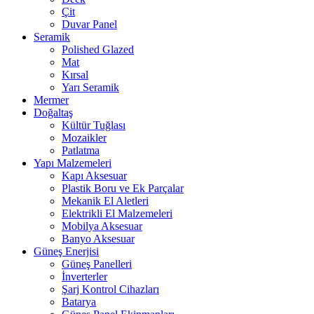
Çit
Duvar Panel
Seramik
Polished Glazed
Mat
Kırsal
Yarı Seramik
Mermer
Doğaltaş
Kültür Tuğlası
Mozaikler
Patlatma
Yapı Malzemeleri
Kapı Aksesuar
Plastik Boru ve Ek Parçalar
Mekanik El Aletleri
Elektrikli El Malzemeleri
Mobilya Aksesuar
Banyo Aksesuar
Güneş Enerjisi
Güneş Panelleri
İnverterler
Şarj Kontrol Cihazları
Batarya