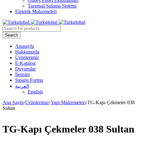
Güneş Panel Ekipmanları
Tarımsal Sulama Sistemi
Elektrik Malzemeleri
Anasayfa
Hakkımızda
Ürünlerimiz
E-Katalog
Duyurular
İletişim
Sipariş Formu
العربية
English
Ana Sayfa
›
Ürünlerimiz
›
Yapı Malzemeleri
›
TG-Kapı Çekmeler 038
Sultan
TG-Kapı Çekmeler 038 Sultan