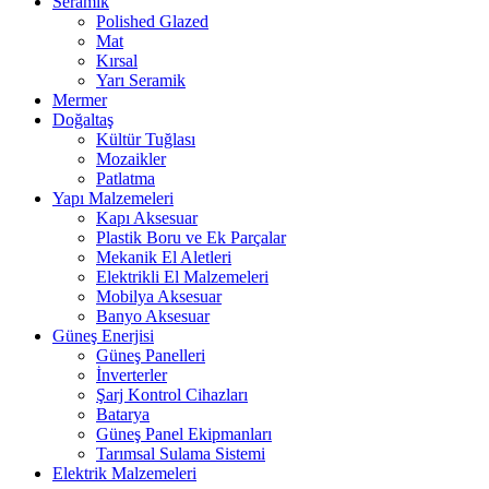
Seramik
Polished Glazed
Mat
Kırsal
Yarı Seramik
Mermer
Doğaltaş
Kültür Tuğlası
Mozaikler
Patlatma
Yapı Malzemeleri
Kapı Aksesuar
Plastik Boru ve Ek Parçalar
Mekanik El Aletleri
Elektrikli El Malzemeleri
Mobilya Aksesuar
Banyo Aksesuar
Güneş Enerjisi
Güneş Panelleri
İnverterler
Şarj Kontrol Cihazları
Batarya
Güneş Panel Ekipmanları
Tarımsal Sulama Sistemi
Elektrik Malzemeleri