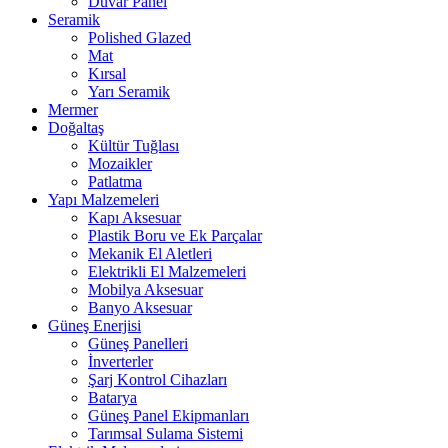
Duvar Panel
Seramik
Polished Glazed
Mat
Kırsal
Yarı Seramik
Mermer
Doğaltaş
Kültür Tuğlası
Mozaikler
Patlatma
Yapı Malzemeleri
Kapı Aksesuar
Plastik Boru ve Ek Parçalar
Mekanik El Aletleri
Elektrikli El Malzemeleri
Mobilya Aksesuar
Banyo Aksesuar
Güneş Enerjisi
Güneş Panelleri
İnverterler
Şarj Kontrol Cihazları
Batarya
Güneş Panel Ekipmanları
Tarımsal Sulama Sistemi