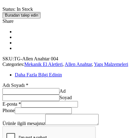
Status:
In Stock
Buradan talep edin
Share
SKU:
TG-Allen Anahtar 004
Categories:
Mekanik El Aletleri
,
Allen Anahtar
,
Yapı Malzemeleri
Daha Fazla Bilgi Edinin
Ürünle
Adı Soyadı
*
Adı
Ad
Phone
Soyad
E-posta
*
Phone
Ürünle ilgili mesajınız