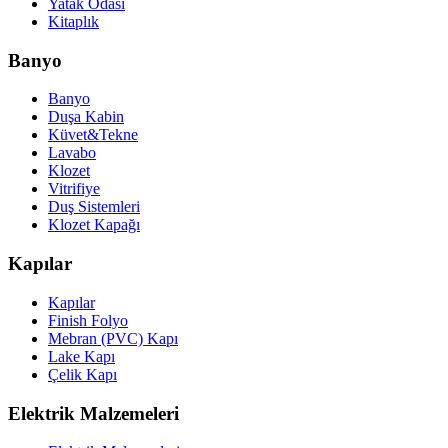
Yatak Odası
Kitaplık
Banyo
Banyo
Duşa Kabin
Küvet&Tekne
Lavabo
Klozet
Vitrifiye
Duş Sistemleri
Klozet Kapağı
Kapılar
Kapılar
Finish Folyo
Mebran (PVC) Kapı
Lake Kapı
Çelik Kapı
Elektrik Malzemeleri