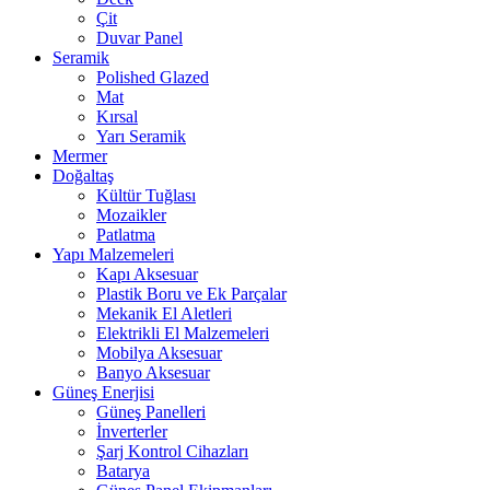
Çit
Duvar Panel
Seramik
Polished Glazed
Mat
Kırsal
Yarı Seramik
Mermer
Doğaltaş
Kültür Tuğlası
Mozaikler
Patlatma
Yapı Malzemeleri
Kapı Aksesuar
Plastik Boru ve Ek Parçalar
Mekanik El Aletleri
Elektrikli El Malzemeleri
Mobilya Aksesuar
Banyo Aksesuar
Güneş Enerjisi
Güneş Panelleri
İnverterler
Şarj Kontrol Cihazları
Batarya