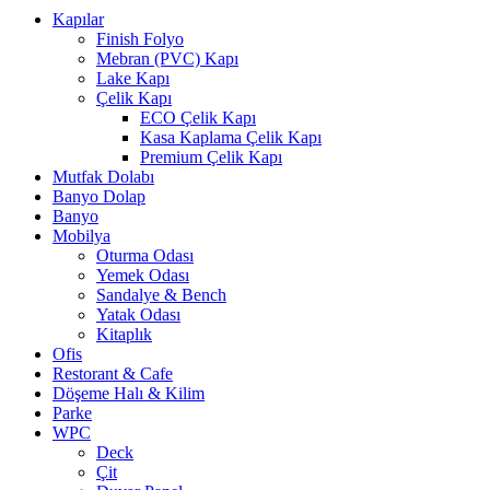
Kapılar
Finish Folyo
Mebran (PVC) Kapı
Lake Kapı
Çelik Kapı
ECO Çelik Kapı
Kasa Kaplama Çelik Kapı
Premium Çelik Kapı
Mutfak Dolabı
Banyo Dolap
Banyo
Mobilya
Oturma Odası
Yemek Odası
Sandalye & Bench
Yatak Odası
Kitaplık
Ofis
Restorant & Cafe
Döşeme Halı & Kilim
Parke
WPC
Deck
Çit