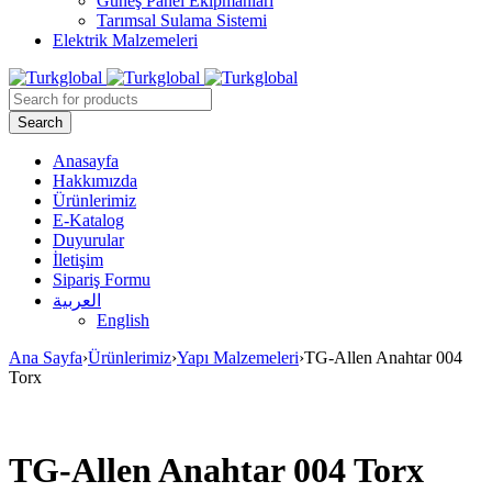
Güneş Panel Ekipmanları
Tarımsal Sulama Sistemi
Elektrik Malzemeleri
Anasayfa
Hakkımızda
Ürünlerimiz
E-Katalog
Duyurular
İletişim
Sipariş Formu
العربية
English
Ana Sayfa
›
Ürünlerimiz
›
Yapı Malzemeleri
›
TG-Allen Anahtar 004
Torx
TG-Allen Anahtar 004 Torx