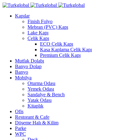
Kapılar
Finish Folyo
Mebran (PVC) Kapı
Lake Kapı
Çelik Kapı
ECO Çelik Kapı
Kasa Kaplama Çelik Kapı
Premium Çelik Kapı
Mutfak Dolabı
Banyo Dolap
Banyo
Mobilya
Oturma Odası
Yemek Odası
Sandalye & Bench
Yatak Odası
Kitaplık
Ofis
Restorant & Cafe
Döşeme Halı & Kilim
Parke
WPC
Deck