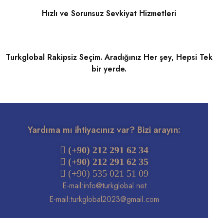
Hızlı ve Sorunsuz Sevkiyat Hizmetleri
Turkglobal Rakipsiz Seçim. Aradığınız Her şey, Hepsi Tek
bir yerde.
Yardıma mı ihtiyacınız var? Bizi arayın:
 (+90) 212 291 62 34
(+90) 212 291 62 35
 (+90) 535 021 51 09
E-mail:
info@turkglobal.net
E-mail:
turkglobal2023@gmail.com